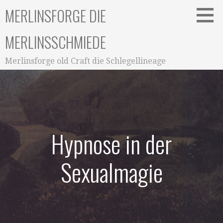
Zum
MERLINSFORGE DIE
Inhalt
springen
MERLINSSCHMIEDE
Merlinsforge old Craft die Schlegellineage
Hypnose in der
Sexualmagie