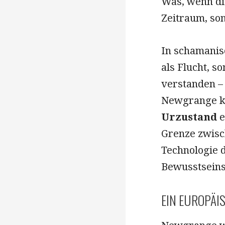
Was, wenn die
Zeitraum, so
In schamanis
als Flucht, s
verstanden – 
Newgrange kö
Urzustand
e
Grenze zwisc
Technologie 
Bewusstseins
EIN EUROPÄI