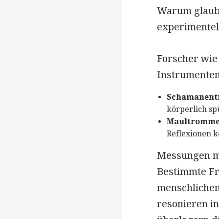
Warum glaube
experimentell
Forscher wi
Instrumenten
Schamanent
körperlich sp
Maultromme
Reflexionen 
Messungen mi
Bestimmte Fr
menschlichen
resonieren i