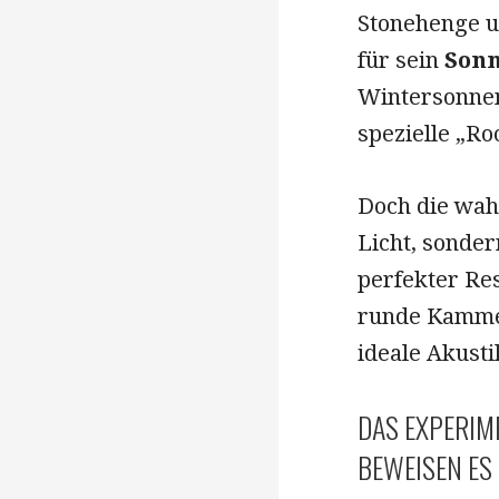
Stonehenge un
für sein
Son
Wintersonnen
spezielle „Ro
Doch die wah
Licht, sonde
perfekter Re
runde Kammer
ideale Akust
DAS EXPERIM
BEWEISEN ES