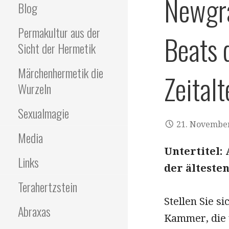
Newgra
Blog
Permakultur aus der
Beats 
Sicht der Hermetik
Märchenhermetik die
Zeitalt
Wurzeln
Sexualmagie
21. Novembe
Media
Untertitel:
Links
der älteste
Terahertzstein
Stellen Sie si
Abraxas
Kammer, die 