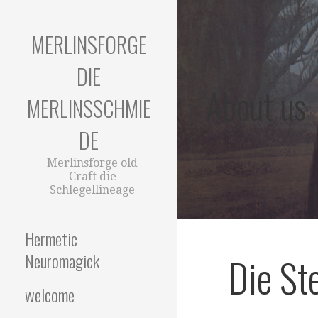
Zum
Inhalt
MERLINSFORGE
springen
DIE
About us
MERLINSSCHMIE
DE
Merlinsforge old
Craft die
Schlegellineage
Hermetic
Neuromagick
Die St
welcome