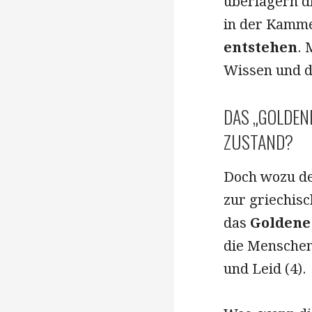
überlagern d
in der Kamme
entstehen
. 
Wissen und di
DAS „GOLDEN
ZUSTAND?
Doch wozu de
zur griechis
das
Goldene 
die Menschen
und Leid (4).