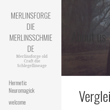
Zum
Inhalt
MERLINSFORGE
springen
DIE
About us
MERLINSSCHMIE
DE
Merlinsforge old
Craft die
Schlegellineage
Hermetic
Neuromagick
Vergle
welcome