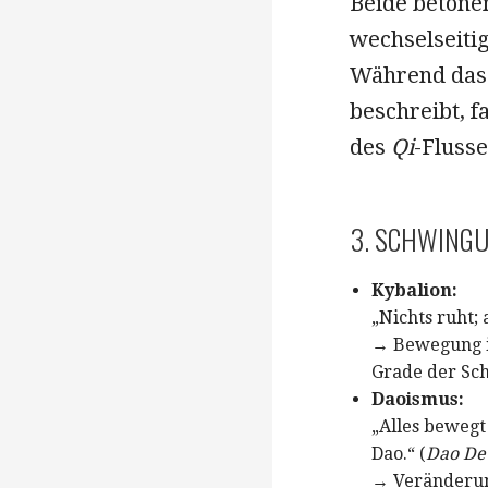
Beide betone
wechselseitig
Während das 
beschreibt, f
des
Qi
-Flusse
3. SCHWING
Kybalion:
„Nichts ruht; 
→ Bewegung is
Grade der Sc
Daoismus:
„Alles bewegt
Dao.“ (
Dao De 
→ Veränderun