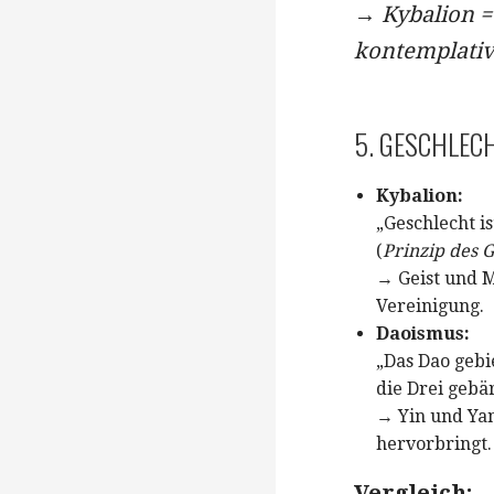
→
Kybalion 
kontemplati
5. GESCHLEC
Kybalion:
„Geschlecht is
(
Prinzip des 
→ Geist und M
Vereinigung.
Daoismus:
„Das Dao gebi
die Drei gebär
→ Yin und Yan
hervorbringt.
Vergleich: