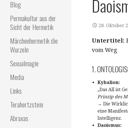
Daois
Blog
Permakultur aus der
Sicht der Hermetik
28. Oktober 
Märchenhermetik die
Untertitel:
H
Wurzeln
vom Weg
Sexualmagie
1. ONTOLOGI
Media
Kybalion:
Links
„Das All ist G
Prinzip des M
Terahertzstein
→ Die Wirklichk
eine Manifesta
Abraxas
Intelligenz.
Daoismus: