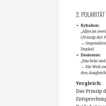
2. POLARITÄ
Kybalion:
„Alles ist zwe
(
Prinzip der P
→ Gegensätze 
Dunkel.
Daoismus:
„Das Sein und
→ Die Welt en
den Ausgleich
Vergleich:
Das Prinzip d
Entsprechung