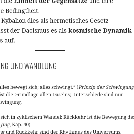
n die
Einheit der Gegensätze
und ihre
e Bedingtheit.
Kybalion dies als hermetisches Gesetz
asst der Daoismus es als
kosmische Dynamik
s auf.
UNG UND WANDLUNG
alles bewegt sich; alles schwingt.“ (
Prinzip der Schwingung
t die Grundlage allen Daseins; Unterschiede sind nur
hwingung.
 sich in zyklischem Wandel: Rückkehr ist die Bewegung de
Jing
, Kap. 40)
g und Rückkehr sind der Rhythmus des Universums.