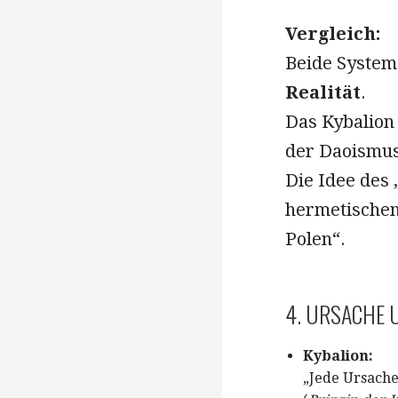
Vergleich:
Beide Syste
Realität
.
Das Kybalion
der Daoismus
Die Idee des
hermetische
Polen“.
4. URSACHE 
Kybalion:
„Jede Ursache