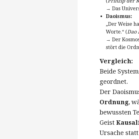
(
Prinzip der K
→ Das Universu
Daoismus:
„Der Weise ha
Worte.“ (
Dao 
→ Der Kosmos 
stört die Ord
Vergleich:
Beide System
geordnet.
Der Daoismus
Ordnung
, w
bewussten Te
Geist
Kausal
Ursache stat