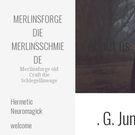
Zum
Inhalt
MERLINSFORGE
springen
DIE
About us
MERLINSSCHMIE
DE
Merlinsforge old
Craft die
Schlegellineage
Hermetic
Neuromagick
. G. J
welcome