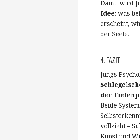
Damit wird 
Idee
: was be
erscheint, w
der Seele.
4. FAZIT
Jungs Psycho
Schlegelsc
der Tiefenp
Beide System
Selbsterkennt
vollzieht – S
Kunst und Wi