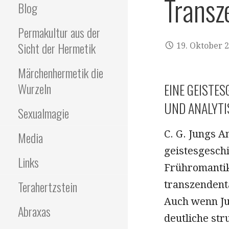
Transz
Blog
Permakultur aus der
Sicht der Hermetik
19. Oktober 
Märchenhermetik die
Wurzeln
EINE GEISTE
UND ANALYTI
Sexualmagie
C. G. Jungs A
Media
geistesgeschi
Links
Frühromantik
Terahertzstein
transzendenta
Auch wenn Jun
Abraxas
deutliche st