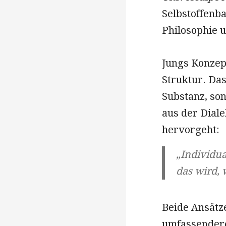
Selbstoffenba
Philosophie u
Jungs Konzep
Struktur. Das
Substanz, so
aus der Dial
hervorgeht:
„Individua
das wird, w
Beide Ansätz
umfassenderen