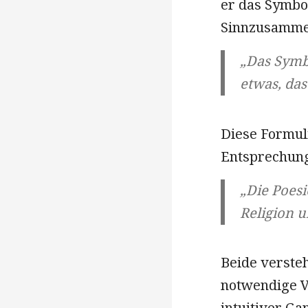
er das Symbo
Sinnzusamme
„Das Symbo
etwas, das
Diese Formuli
Entsprechung
„Die Poesi
Religion u
Beide verste
notwendige V
intuitiver Ga