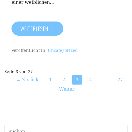
einer weiblichen…
WEITERLESEN →
Veröffentlicht in:
Uncategorized
Beitrag
Seite 3 von 27
← Zurück
1
2
3
4
…
27
Navigation
Weiter →
SUCHEN