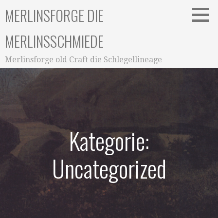
Zum
MERLINSFORGE DIE
Inhalt
springen
MERLINSSCHMIEDE
Merlinsforge old Craft die Schlegellineage
Kategorie:
Uncategorized